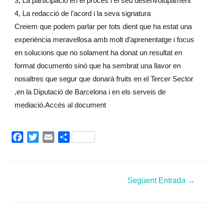
3, La participació en el procés i el seu desenvolupament
4, La redacció de l’acord i la seva signatura
Creiem que podem parlar per tots dient que ha estat una
experiència meravellosa amb molt d’aprenentatge i focus
en solucions que no solament ha donat un resultat en
format documento sinó que ha sembrat una llavor en
nosaltres que segur que donarà fruits en el Tercer Sector
,en la Diputació de Barcelona i en els serveis de
mediació.Accés al document
F
T
E
C
a
w
m
o
c
i
a
m
e
t
i
p
Següent Entrada
→
b
t
l
a
o
e
r
o
r
t