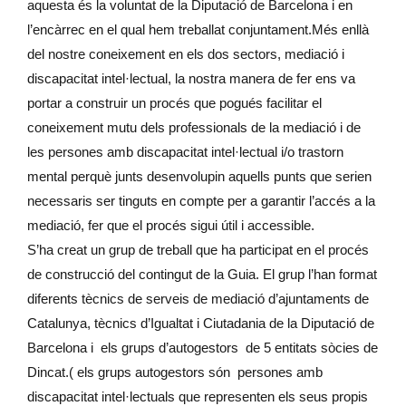
aquesta és la voluntat de la Diputació de Barcelona i en
l’encàrrec en el qual hem treballat conjuntament.Més enllà
del nostre coneixement en els dos sectors, mediació i
discapacitat intel·lectual, la nostra manera de fer ens va
portar a construir un procés que pogués facilitar el
coneixement mutu dels professionals de la mediació i de
les persones amb discapacitat intel·lectual i/o trastorn
mental perquè junts desenvolupin aquells punts que serien
necessaris ser tinguts en compte per a garantir l’accés a la
mediació, fer que el procés sigui útil i accessible.
S’ha creat un grup de treball que ha participat en el procés
de construcció del contingut de la Guia. El grup l’han format
diferents tècnics de serveis de mediació d’ajuntaments de
Catalunya, tècnics d’Igualtat i Ciutadania de la Diputació de
Barcelona i els grups d’autogestors de 5 entitats sòcies de
Dincat.( els grups autogestors són persones amb
discapacitat intel·lectuals que representen els seus propis