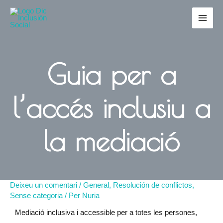
Guia per a
l’accés inclusiu a
la mediació
Deixeu un comentari
/
General
,
Resolución de conflictos
,
Sense categoria
/ Per
Nuria
Mediació inclusiva i accessible per a totes les persones,