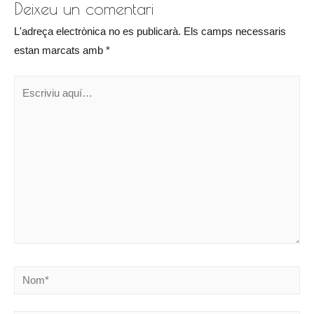
k
e
Deixeu un comentari
i
L'adreça electrònica no es publicarà.
Els camps necessaris
x
estan marcats amb
*