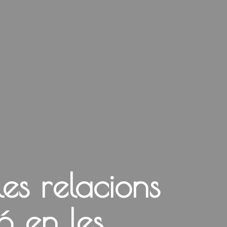
les relacions
ó en les