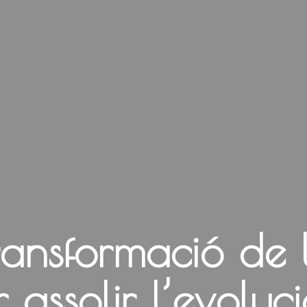
transformació de 
 assolir l’evoluci