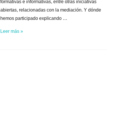
formativas e informativas, entre otras iniciativas
abiertas, relacionadas con la mediación. Y dónde
hemos participado explicando …
Feria
Leer más »
Internacional
de
Mediación