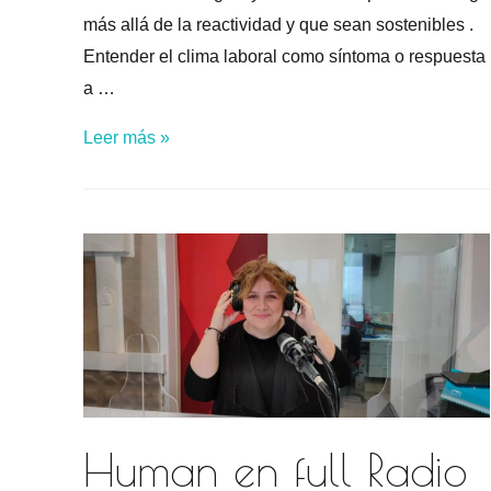
más allá de la reactividad y que sean sostenibles .
Entender el clima laboral como síntoma o respuesta
a …
Proceso
Leer más »
Human
en
Fundación
Tallers
Human en full Radio