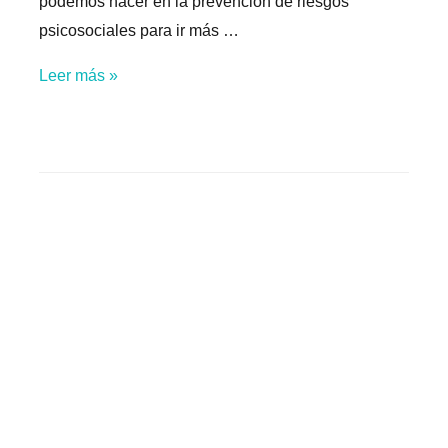
podemos hacer en la prevención de riesgos
psicosociales para ir más …
Jornada
Leer más »
clima
laboral
en
Fundació
Tallers