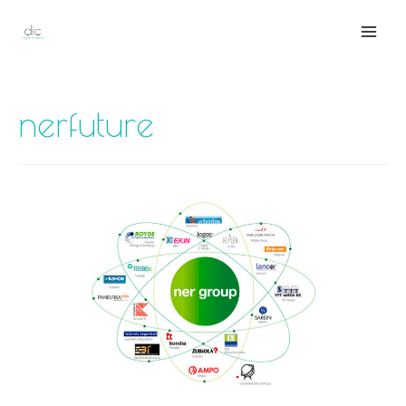
Mai
Men
nerfuture