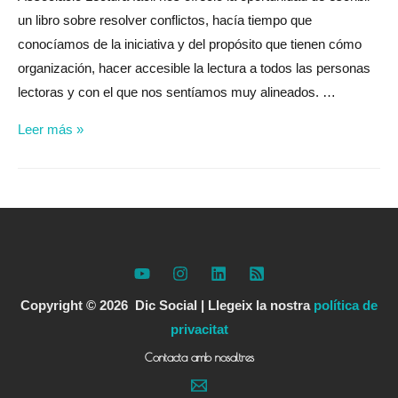
un libro sobre resolver conflictos, hacía tiempo que
conocíamos de la iniciativa y del propósito que tienen cómo
organización, hacer accesible la lectura a todos las personas
lectoras y con el que nos sentíamos muy alineados. …
Resolver
Leer más »
conflictos,
fácil
Copyright © 2026 Dic Social |
Llegeix la nostra
política de
privacitat
Contacta amb nosaltres