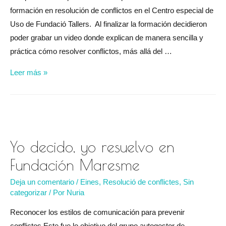
formación en resolución de conflictos en el Centro especial de
Uso de Fundació Tallers. Al finalizar la formación decidieron
poder grabar un video donde explican de manera sencilla y
práctica cómo resolver conflictos, más allá del …
Yo
Leer más »
decido,
yo
resuelvo
en
Fundació
Yo decido, yo resuelvo en
Tallers
Fundación Maresme
Deja un comentario
/
Eines
,
Resolució de conflictes
,
Sin
categorizar
/ Por
Nuria
Reconocer los estilos de comunicación para prevenir
conflictos Este fue lo objetivo del grupo autogestor de