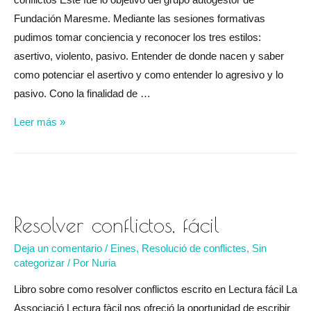
Fundación Maresme. Mediante las sesiones formativas
pudimos tomar conciencia y reconocer los tres estilos:
asertivo, violento, pasivo. Entender de donde nacen y saber
como potenciar el asertivo y como entender lo agresivo y lo
pasivo. Cono la finalidad de …
Yo
Leer más »
decido,
yo
resuelvo
en
Fundación
Resolver conflictos, fácil
Maresme
Deja un comentario
/
Eines
,
Resolució de conflictes
,
Sin
categorizar
/ Por
Nuria
Libro sobre como resolver conflictos escrito en Lectura fácil La
Associació Lectura fàcil nos ofreció la oportunidad de escribir