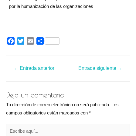
por la humanización de las organizaciones
F
T
E
C
a
w
m
o
c
i
a
m
e
t
i
p
←
Entrada anterior
Entrada siguiente
→
b
t
l
a
o
e
r
o
r
t
k
i
Deja un comentario
r
Tu dirección de correo electrónico no será publicada.
Los
campos obligatorios están marcados con
*